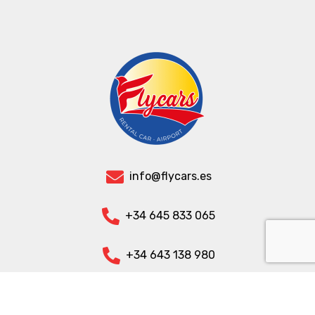
info@flycars.es
+34 645 833 065
+34 643 138 980
+32 470 090 863