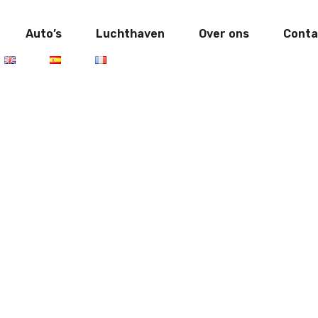
Auto’s
Luchthaven
Over ons
Conta
egory:
New Arri