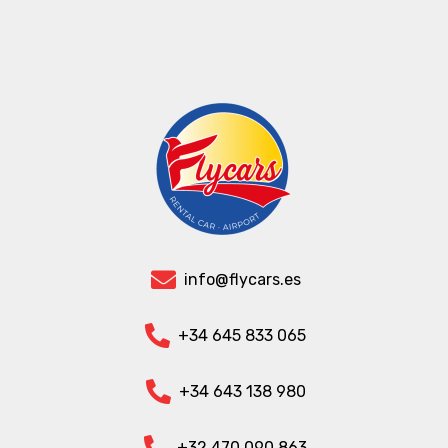
info@flycars.es
+34 645 833 065
+34 643 138 980
+32 470 090 863