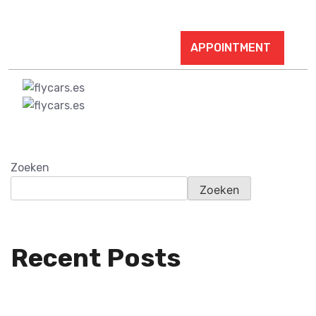
carwash@abcd.com
9445 455 3553
APPOINTMENT
Zoeken
Zoeken
Recent Posts